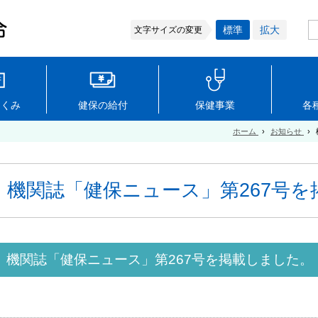
標準
拡大
文字サイズの変更
しくみ
健保の給付
保健事業
各
ホーム
›
お知らせ
›
機関誌「健保ニュース」第267号
機関誌「健保ニュース」第267号を掲載しました。