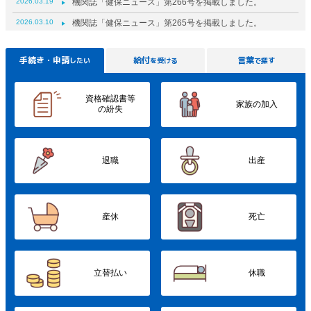
2026.03.19
機関誌「健保ニュース」第266号を掲載しました。
2026.03.10
機関誌「健保ニュース」第265号を掲載しました。
2025.12.23
年末年始に受診可能な医療機関の検索サイトについて
手続き・申請
給付
言葉
したい
を受ける
で探す
2025.12.18
機関誌「健保ニュース」第264号を掲載しました。
2025.12.02
機関誌「健保ニュース」第263号を掲載しました。
資格確認書等
家族の加入
2025.10.24
機関誌「健保ニュース」第262号を掲載しました。
の紛失
2025.10.20
2026年度から「子ども・子育て支援金制度」が始まりま
す。
退職
出産
産休
死亡
立替払い
休職