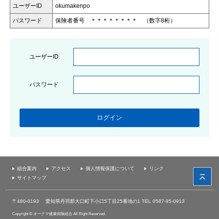
ユーザーID
okumakenpo
パスワード
保険者番号 ＊＊＊＊＊＊＊＊ （数字8桁）
ユーザーID
パスワード
組合案内
アクセス
個人情報保護について
リンク
サイトマップ
〒480-0193
愛知県丹羽郡大口町下小口5丁目25番地の1
TEL 0587-95-0913
Copyright © オークマ健康保険組合 All Right Reserved.